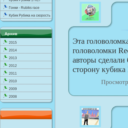
Кубик Рубика 17x17
Гонки - Rubiks race
Кубик Рубика на скорость
Архив
Эта головоломк
2015
головоломки Rec
2014
авторы сделали
2013
2012
сторону кубика 
2011
Просмотр
2010
2009
2008