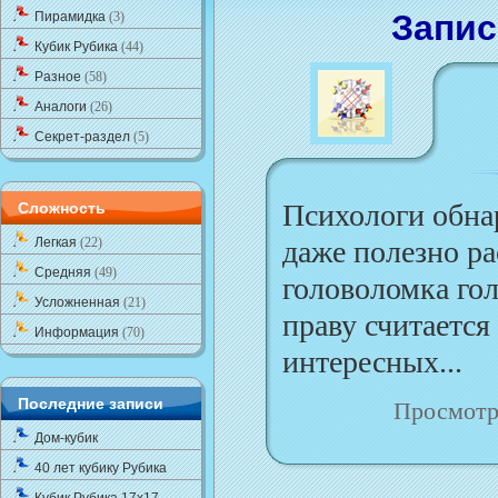
Запис
Пирамидка
(3)
Кубик Рубика
(44)
Разное
(58)
Аналоги
(26)
Секрет-раздел
(5)
Психологи обнар
Сложность
Легкая
(22)
даже полезно р
Средняя
(49)
головоломка гол
Усложненная
(21)
праву считается
Информация
(70)
интересных...
Последние записи
Просмотр
Дом-кубик
40 лет кубику Рубика