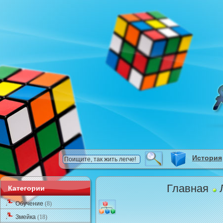
История
Главная
Л
Категории
Обучение
(8)
Змейка
(18)