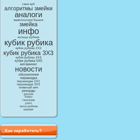
cкью-куб
алгоритмы змейки
аналоги
вавилонская башня
змейка
инфо
кольца рубика
кубик рубика
кубик рубика 2Х2
кубик рубика 3X3
кубик рубика 4X4
кубик рубика 5Х5
мегаминкс
новости
обозначения
пирамидка
пирамидка 2Х2
пирамидка 3Х3
пляжный мяч
рекорды
рензю
Робот
танграм
узел
часы рубика
шашки
Как заработать?