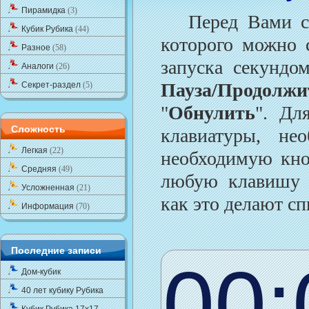
Пирамидка
(3)
Перед Вами сек
Кубик Рубика
(44)
которого можно 
Разное
(58)
запуска секундо
Аналоги
(26)
Пауза/Продолжи
Секрет-раздел
(5)
"
Обнулить
". Дл
Сложность
клавиатуры, н
Легкая
(22)
необходимую кноп
Средняя
(49)
любую клавишу 
Усложненная
(21)
как это делают с
Информация
(70)
Последние записи
Дом-кубик
40 лет кубику Рубика