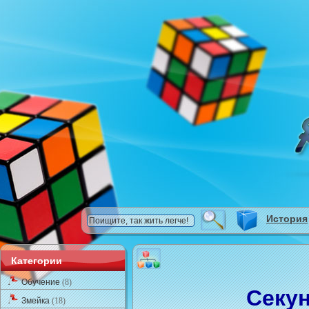
История
Категории
Обучение
(8)
Cеку
Змейка
(18)