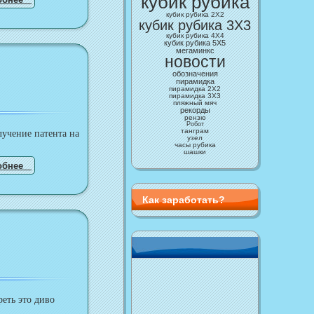
кубик рубика
кубик рубика 2Х2
кубик рубика 3X3
кубик рубика 4X4
кубик рубика 5Х5
мегаминкс
новости
обозначения
пирамидка
пирамидка 2Х2
пирамидка 3Х3
пляжный мяч
рекорды
рензю
Робот
танграм
учение патента на
узел
часы рубика
шашки
обнее
Как заработать?
реть это диво