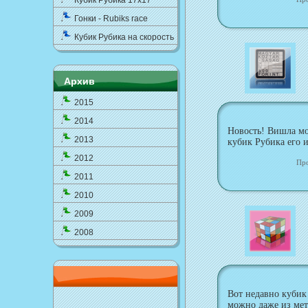
Кубик Рубика 17x17
Гонки - Rubiks race
Кубик Рубика на скорость
Архив
2015
2014
Новость! Вишла мо
2013
кубик Рубика его и
2012
Пр
2011
2010
2009
2008
Вот недавно кубик 
можно даже из мет