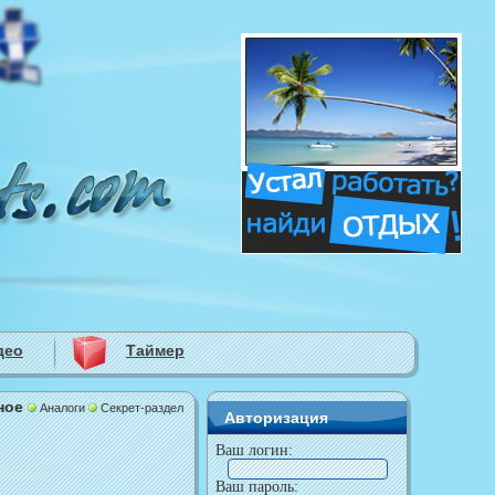
део
Таймер
ное
Аналоги
Секрет-раздел
Авторизация
Ваш логин:
Ваш пароль: