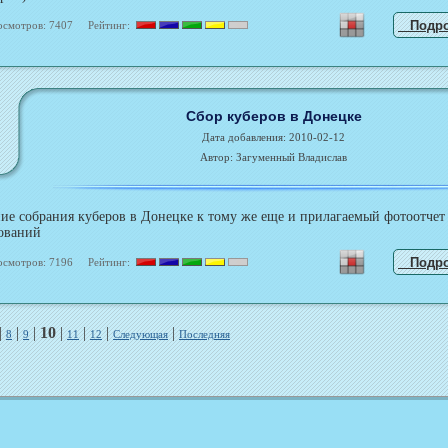
Подр
осмотров: 7407 Рейтинг:
Сбор куберов в Донецке
Дата добавления: 2010-02-12
Автор: Загуменный Владислав
ние собрания куберов в Донецке к тому же еще и прилагаемый фотоотчет
нований
Подр
осмотров: 7196 Рейтинг:
|
|
|
10
|
|
|
|
8
9
11
12
Следующая
Последняя