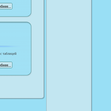
обнее
 с таблицей
обнее