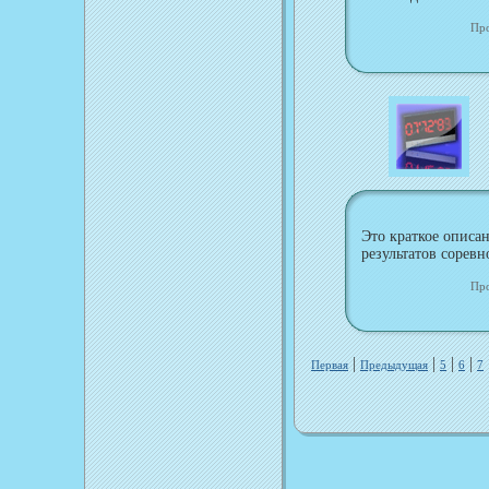
Пр
Это краткое описа
результатов сорев
Пр
|
|
|
|
Первая
Предыдущая
5
6
7