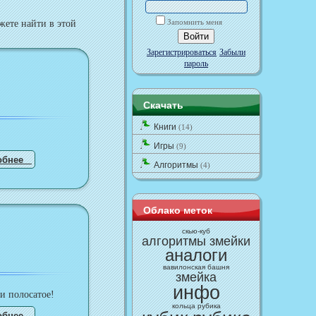
Запомнить меня
жете найти в этой
Зарегистрироваться
Забыли
пароль
Скачать
Книги
(14)
Игры
(9)
обнее
Алгоритмы
(4)
Облако меток
cкью-куб
алгоритмы змейки
аналоги
вавилонская башня
змейка
инфо
и полосатое!
кольца рубика
обнее