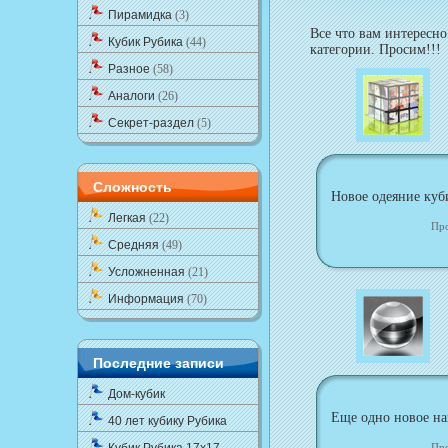
Пирамидка
(3)
Все что вам интересно
Кубик Рубика
(44)
категории. Просим!!!
Разное
(58)
Аналоги
(26)
Секрет-раздел
(5)
Сложность
Новое одеяние куби
Легкая
(22)
Пр
Средняя
(49)
Усложненная
(21)
Информация
(70)
Последние записи
Дом-кубик
Еще одно новое на
40 лет кубику Рубика
Пр