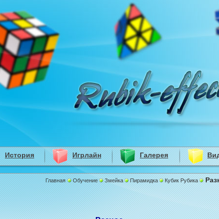
История
Игрлайн
Галерея
Ви
Раз
Главная
Обучение
Змейка
Пирамидка
Кубик Рубика