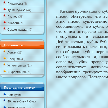
Пирамидка
(3)
Кубик Рубика
(44)
Каждая публикация о куб
писем. Интересно, что вс
Разное
(58)
этих писем существенн
Аналоги
(26)
сообщениями, что кубик о
Секрет-раздел
(5)
что с ним интересно заним
придумывать и складыв
Действительно, кубик Руби
Сложность
ее откладывать после того,
вы собирали кубик первый
Легкая
(22)
сообразительности и, гла
Средняя
(49)
освоены, кубик превращ
Усложненная
(21)
совершенствует логиче
воображение, тренирует па
Информация
(70)
много вопросов. Постараем
Последние записи
Дом-кубик
40 лет кубику Рубика