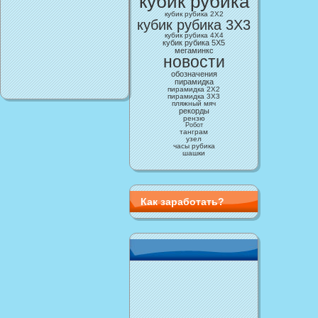
кубик рубика
кубик рубика 2Х2
кубик рубика 3X3
кубик рубика 4X4
кубик рубика 5Х5
мегаминкс
новости
обозначения
пирамидка
пирамидка 2Х2
пирамидка 3Х3
пляжный мяч
рекорды
рензю
Робот
танграм
узел
часы рубика
шашки
Как заработать?