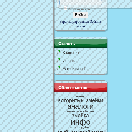
Запомнить меня
Зарегистрироваться
Забыли
пароль
Скачать
Книги
(14)
Игры
(9)
Алгоритмы
(4)
Облако меток
cкью-куб
алгоритмы змейки
аналоги
вавилонская башня
змейка
инфо
кольца рубика