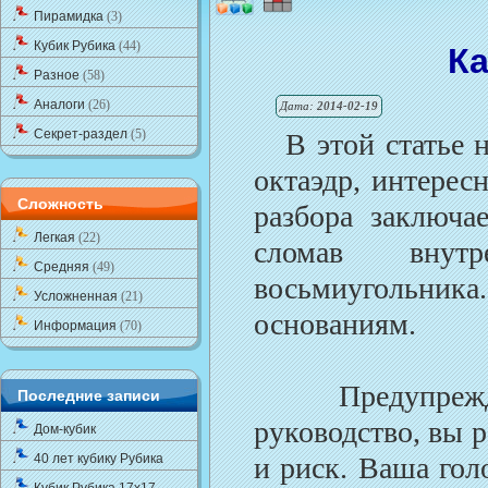
Пирамидка
(3)
Кубик Рубика
(44)
Ка
Разное
(58)
Аналоги
(26)
Дата:
2014-02-19
Секрет-раздел
(5)
В этой статье на
октаэдр, интерес
Сложность
разбора заключа
Легкая
(22)
сломав внут
Средняя
(49)
восьмиугольни
Усложненная
(21)
основаниям.
Информация
(70)
Предупрежден
Последние записи
руководство, вы 
Дом-кубик
40 лет кубику Рубика
и риск. Ваша гол