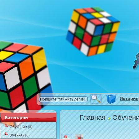
История
Главная
Обучен
Категории
Обучение
(8)
Змейка
(18)