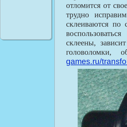
отломится от сво
трудно исправим
склеиваются по 
воспользоватьс
склеены, зависи
головоломки,
games.ru/transf