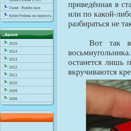
Кубик Рубика 17x17
приведённая в ст
Гонки - Rubiks race
или по какой-либ
Кубик Рубика на скорость
разбираться не так
Архив
Вот так выгля
2015
восьмиугольника.
2014
2013
останется лишь п
2012
вкручиваются кр
2011
2010
2009
2008