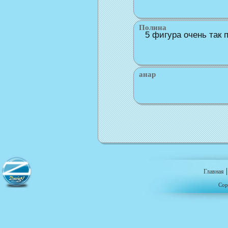
Полина
5 фигура очень так 
анар
Главная
Cop