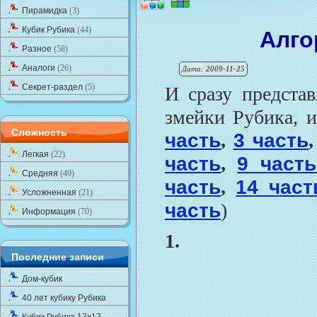
Пирамидка
(3)
Кубик Рубика
(44)
Алго
Разное
(58)
Аналоги
(26)
Дата:
2009-11-25
Секрет-раздел
(5)
И сразу предста
змейки Рубика, и
Сложность
часть
,
3 часть
Легкая
(22)
часть
,
9 часть
Средняя
(49)
часть
,
14 част
Усложненная
(21)
часть
)
Информация
(70)
1.
Последние записи
Дом-кубик
40 лет кубику Рубика