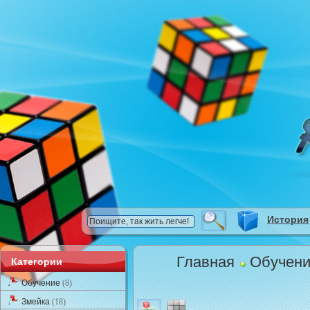
История
Главная
Обучен
Категории
Обучение
(8)
Змейка
(18)