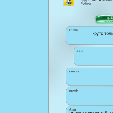
дадут вам возможнос
Рубика
Доба
комме
саша
круто тол
аап
конит
проф
Аня