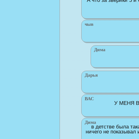
А что за зверики 5 и
чыв
Дима
Дарья
ВАС
У МЕНЯ В
Дима
в детстве была так
ничего не показывал 