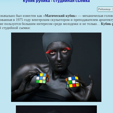
Кубик рубика - студийная сьемка
Редактор:
начально был известен как «
Магический кубик
» — механическая голов
тованная в 1975 году венгерским скульптором и преподавателем архитек
ие пользуется большим интересом среди молодежи и не только...
Кубик-
 студийной сьемки: