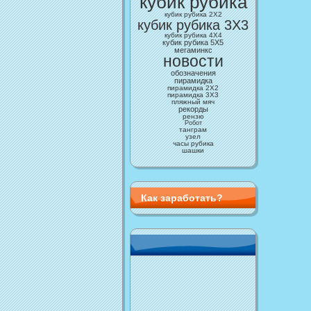
кубик рубика
кубик рубика 2Х2
кубик рубика 3X3
кубик рубика 4X4
кубик рубика 5Х5
мегаминкс
новости
обозначения
пирамидка
пирамидка 2Х2
пирамидка 3Х3
пляжный мяч
рекорды
рензю
Робот
танграм
узел
часы рубика
шашки
Как заработать?