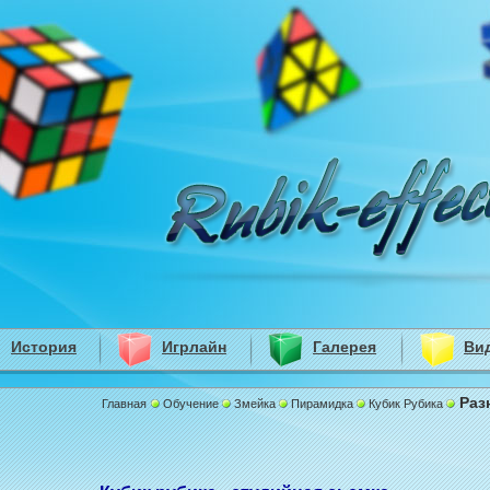
История
Игрлайн
Галерея
Ви
Раз
Главная
Обучение
Змейка
Пирамидка
Кубик Рубика