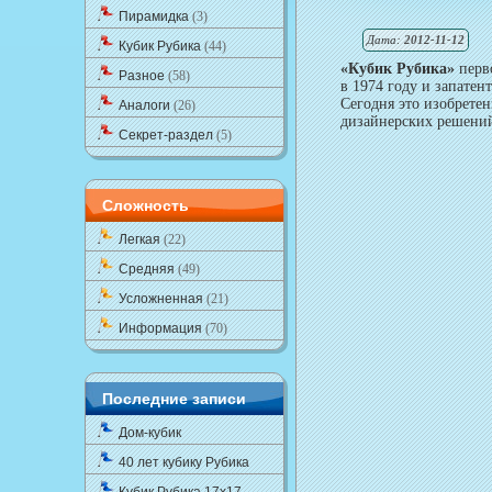
Пирамидка
(3)
Дата:
2012-11-12
Кубик Рубика
(44)
«Кубик Рубика»
перво
Разное
(58)
в 1974 году и запатен
Сегодня это изобретен
Аналоги
(26)
дизайнерских решений
Секрет-раздел
(5)
Сложность
Легкая
(22)
Средняя
(49)
Усложненная
(21)
Информация
(70)
Последние записи
Дом-кубик
40 лет кубику Рубика