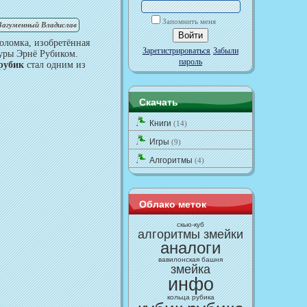
Запомнить меня
Загуменный Владислав
оломка, изобретённая
Зарегистрироваться
Забыли
туры Эрнё Рубиком.
пароль
рубик
стал одним из
Скачать
Книги
(14)
Игры
(9)
Алгоритмы
(4)
Облако меток
cкью-куб
алгоритмы змейки
аналоги
вавилонская башня
змейка
инфо
кольца рубика