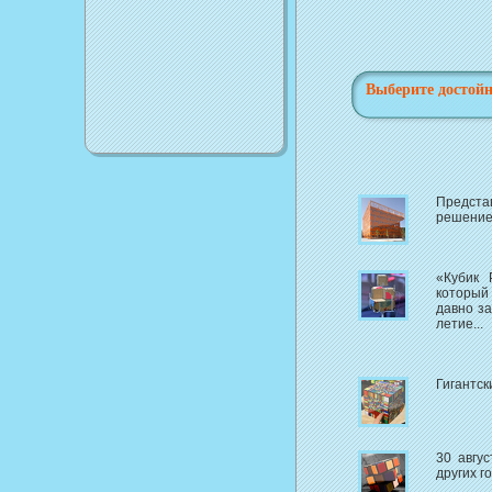
Выберите достойн
Предст
решением
«Кубик 
который 
давно за
летие...
Гигантск
30 авгу
других г