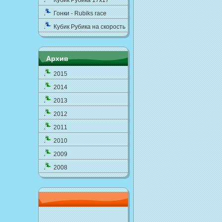
Кубик Рубика 17x17
Гонки - Rubiks race
Кубик Рубика на скорость
Архив
2015
2014
2013
2012
2011
2010
2009
2008