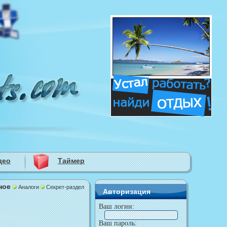
део
Таймер
ное
Аналоги
Секрет-раздел
Авторизация
Ваш логин:
Ваш пароль: