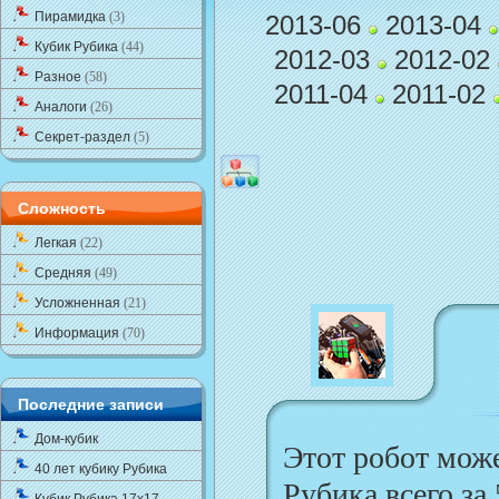
Пирамидка
(3)
2013-06
2013-04
Кубик Рубика
(44)
2012-03
2012-02
Разное
(58)
2011-04
2011-02
Аналоги
(26)
Секрет-раздел
(5)
Сложность
Легкая
(22)
Средняя
(49)
Усложненная
(21)
Информация
(70)
Последние записи
Дом-кубик
Этот робот мож
40 лет кубику Рубика
Рубика всего за 