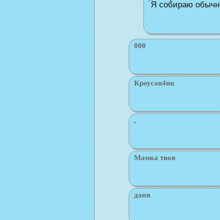
Я собираю обычно
000
Кроусав4ик
,
Мамка твоя
даня