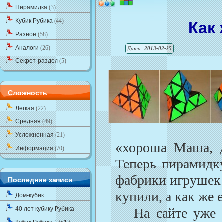
Пирамидка
(3)
Кубик Рубика
(44)
Как
Разное
(58)
Аналоги
(26)
Дата:
2013-02-25
Секрет-раздел
(5)
Сложность
Легкая
(22)
Средняя
(49)
Усложненная
(21)
«хороша Маша, 
Информация
(70)
Теперь пирамидк
фабрики игрушек 
Последние записи
купили, а как же 
Дом-кубик
40 лет кубику Рубика
На сайте уже 