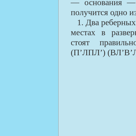
— основания — 
получится одно и
1. Два реберных 
местах в разве
стоят правильн
(П’ЛПЛ’) (ВЛ’В’Л