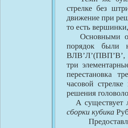
стрелке без штр
движение при ре
то есть вершинки,
Основными опе
порядок были н
ВЛВ’Л’(ПВП’В’,
три элементарны
перестановка т
часовой стрелке
решения головол
А существует ли
сборки кубика
Руб
Предоставляем