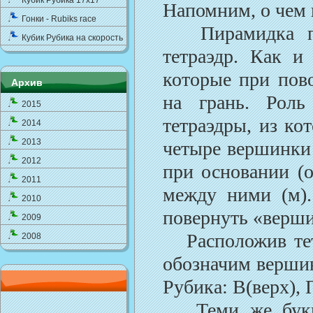
Кубик Рубика 17x17
Напомним, о чем 
Гонки - Rubiks race
Пирамидка пред
Кубик Рубика на скорость
тетраэдр. Как и
которые при пово
Архив
на грань. Роль
2015
тетраэдры, из ко
2014
2013
четыре вершинки 
2012
при основании (о
2011
между ними (м)
2010
повернуть «верши
2009
Расположив тетр
2008
обозначим вершин
Рубика: В(верх), П
Теми же буква