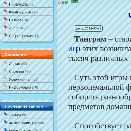
Пирамидка
(3)
Кубик Рубика
(44)
Разное
(58)
Аналоги
(26)
Дата:
2014-03-19
Секрет-раздел
(5)
Танграм
– стар
игр
этих возникла
Сложность
тысяч различных
Легкая
(22)
Средняя
(49)
Суть этой игры н
Усложненная
(21)
первоначальной 
Информация
(70)
собирать разнооб
предметов домашне
Последние записи
Дом-кубик
40 лет кубику Рубика
Способствует раз