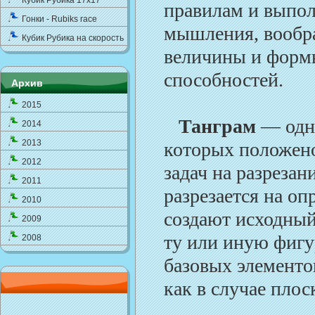
Кубик Рубика 17x17
правилам и выпол
Гонки - Rubiks race
мышления, вообра
Кубик Рубика на скорость
величины и форм
способностей.
Архив
2015
Танграм
— одна
2014
2013
которых положено
2012
задач на разрезан
2011
разрезается на оп
2010
создают исходный
2009
ту или иную фигу
2008
базовых элементо
как в случае плос