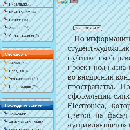
Пирамидка
(3)
Кубик Рубика
(44)
Разное
(58)
Аналоги
(26)
Дата:
2014-08-21
Секрет-раздел
(5)
По информации 
студент-художни
Сложность
публике свой ре
Легкая
(22)
проект под назван
Средняя
(49)
во внедрении кон
Усложненная
(21)
пространства. П
Информация
(70)
оформлении синхр
Electronica, ко
Последние записи
цветов на фасад
Дом-кубик
40 лет кубику Рубика
«управляющего» к