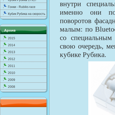
Кубик Рубика 17x17
внутри специал
Гонки - Rubiks race
именно они по
Кубик Рубика на скорость
поворотов фасадн
малым: по Blueto
Архив
со специальным 
2015
свою очередь, ме
2014
2013
кубике Рубика.
2012
2011
2010
2009
2008