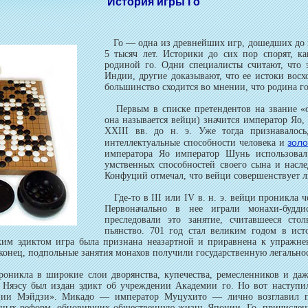
История игры Го
Го — одна из древнейших игр, дошедших до 
5 тысяч лет. Историки до сих пор спорят, ка
родиной го. Одни специалисты считают, что э
Индии, другие доказывают, что ее истоки восх
большинство сходится во мнении, что родина г
Первым в списке претендентов на звание «о
она называется вейци) значится император Я
XXIII вв. до н. э. Уже тогда признавалось
зол
интеллектуальные способности человека и
императора Яо император Шунь использовал
умственных способностей своего сына и нас
Конфуций отмечал, что вейци совершенствует л
Где-то в III или IV в. н. э. вейци проникла 
Первоначально в нее играли монахи-будди
преследовали это занятие, считавшееся сто
пьянство. 701 год стал великим годом в ис
ским эдиктом игра была признана неазартной и приравнена к упражн
аконец, подпольные занятия монахов получили государственную легальнос
икла в широкие слои дворянства, купечества, ремесленников и даже
) Няэсу был издан эдикт об учреждении Академии го. Но вот наступи
ции Мэйдзи». Микадо — император Муцухито — лично возглавил пр
зных реформ, обновивших общественную жизнь Японии. Го, причислен