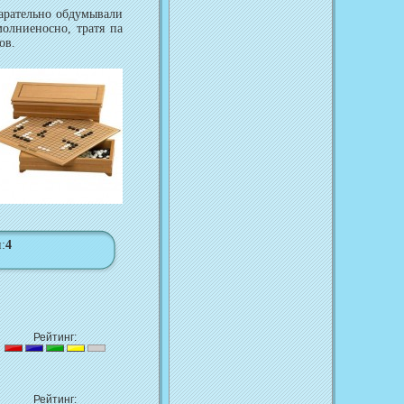
арательно обдумывали
олниеносно, тратя па
ов.
:
4
Рейтинг:
Рейтинг: