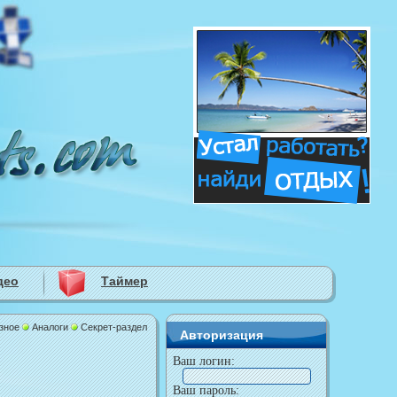
део
Таймер
зное
Аналоги
Секрет-раздел
Авторизация
Ваш логин:
Ваш пароль: