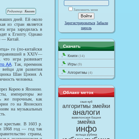
Запомнить меня
Редактор:
Квант
наших дней. Ей около
Зарегистрироваться
Забыли
кая из стран является
пароль
та игра зародилась в
одят к Египту. Однако
о — Китай.
Скачать
тца» го (по-китайски
о, правивший в XXIV—
Книги
(14)
, что игра развивает
ото AA
. Так, преемник
Игры
(9)
 вейци для развития
Алгоритмы
(4)
ледника Шан Цзюня. А
ичность человека.
через Корею в Японию.
Облако меток
сты, императоры же
ль же порочным, как
cкью-куб
тории го на Японских
алгоритмы змейки
ениям на музыкальных
аналоги
ть.
вавилонская башня
змейка
 крестьян. В 1603 р.
инфо
л 1868 год — год так
авительство страны,
кольца рубика
ная к анахронизмам и