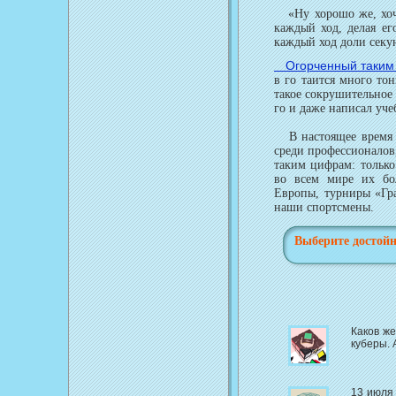
«Ну хорошо же, хочет
каждый ход, делая ег
каждый ход доли секу
Огорченный таким 
в го таится много то
такое сокрушительное
го и даже написал уч
В настоящее время в
среди профессионалов
таким цифрам: только
во всем мире их бо
Европы, турниры «Гра
наши спортсмены.
Выберите достойн
Каков ж
куберы. 
13 июля 