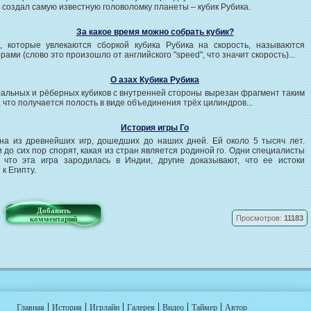
 создал самую известную головоломку планеты – кубик Рубика.
За какое время можно собрать кубик?
, которые увлекаются сборкой кубика Рубика на скорость, называются
рами (слово это произошло от английского "speed", что значит скорость)...
О азах Кубика Рубика
альных и рёберных кубиков с внутренней стороны вырезан фрагмент таким
 что получается полость в виде объединения трёх цилиндров...
История игры Го
на из древнейших игр, дошедших до наших дней. Ей около 5 тысяч лет.
 до сих пор спорят, какая из стран является родиной го. Одни специалисты
, что эта игра зародилась в Индии, другие доказывают, что ее истоки
 к Египту.
Добавить
Просмотров:
11183
комментарий
|
|
|
|
|
|
Главная
История
Игрлайн
Галерея
Видео
Таймер
Автор