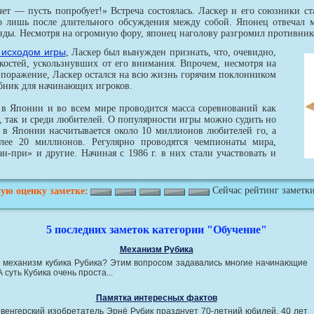
 — пусть попробует!» Встреча состоялась. Ласкер и его союзники ст
о лишь после длительного обсуждения между собой. Японец отвечал м
нды. Несмотря на огромную фору, японец наголову разгромил противник
исходом игры
, Ласкер был вынужден признать, что, очевидно,
нкостей, ускользнувших от его внимания. Впрочем, несмотря на
 поражение, Ласкер остался на всю жизнь горячим поклонником
ебник для начинающих игроков.
 Японии и во всем мире проводится масса соревнований как
, так и среди любителей. О популярности игры можно судить но
 в Японии насчитывается около 10 миллионов любителей го, а
лее 20 миллионов. Регулярно проводятся чемпионаты мира,
н-при» и другие. Начиная с 1986 г. в них стали участвовать и
Сейчас рейтинг заметки
ую оценку заметке:
5 последних заметок категории "Обучение"
Механизм Рубика
е механизм кубика Рубика? Этим вопросом задавались многие начинающие
А суть Кубика очень проста...
Памятка интересных фактов
венгерский изобретатель Эрнё Рубик празднует 70-летний юбилей. 40 лет