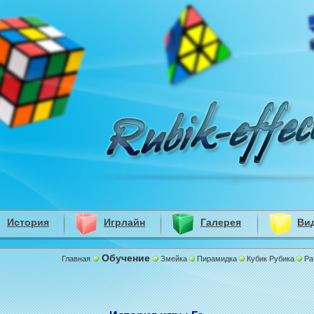
История
Игрлайн
Галерея
Ви
Обучение
Главная
Змейка
Пирамидка
Кубик Рубика
Ра