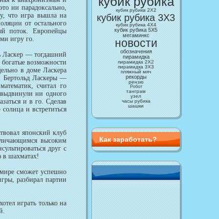
кубик рубика
это ни парадоксально,
кубик рубика 2Х2
у, что игра вышла на
кубик рубика 3X3
оляции от остального
кубик рубика 4X4
кубик рубика 5Х5
ый поток. Европейцы
мегаминкс
ми игру го.
новости
обозначения
ь Ласкер — тогдашний
пирамидка
т богатые возможности
пирамидка 2Х2
пирамидка 3Х3
дельно в доме Ласкера
пляжный мяч
рекорды
 и Бертольд Ласкеры —
рензю
математик, считал го
Робот
танграм
 выдвинули ни одного
узел
заться и в го. Сделав
часы рубика
шашки
 солнца и встретиться
твовал японский клуб
Как заработать?
отличающимся высоким
сультироваться друг с
ю в шахматах!
 мире сможет успешно
игры, разбирал партии
отел играть только на
й.