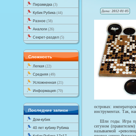
Пирамидка
(3)
Дата:
2012-01-05
Кубик Рубика
(44)
Разное
(58)
Аналоги
(26)
Секрет-раздел
(5)
Сложность
Легкая
(22)
Средняя
(49)
Усложненная
(21)
Информация
(70)
островах: император
Последние записи
инструментах. Так, н
Дом-кубик
Шли годы. Игра прон
сегуном (правителем
40 лет кубику Рубика
называемой «револю
провел серию буржуа