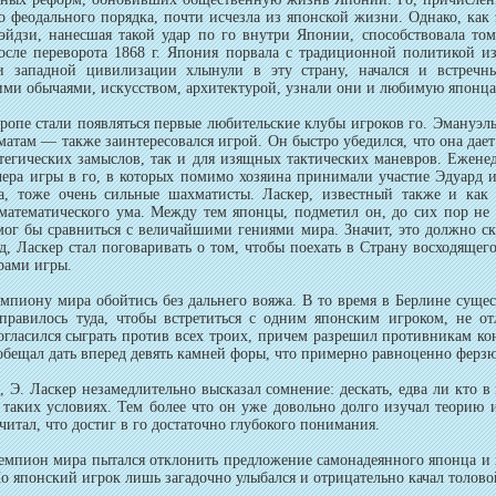
о феодального порядка, почти исчезла из японской жизни. Однако, как 
йдзи, нанесшая такой удар по го внутри Японии, способствовала том
сле переворота 1868 г. Япония порвала с традиционной политикой из
и западной цивилизации хлынули в эту страну, начался и встречн
ими обычаями, искусством, архитектурой, узнали они и любимую японца
опе стали появляться первые любительские клубы игроков го. Эмануэл
атам — также заинтересовался игрой. Он быстро убедился, что она дае
атегических замыслов, так и для изящных тактических маневров. Ежене
ечера игры в го, в которых помимо хозяина принимали участие Эдуард
а, тоже очень сильные шахматисты. Ласкер, известный также и как 
математического ума. Между тем японцы, подметил он, до сих пор не
мог бы сравниться с величайшими гениями мира. Значит, это должно ска
, Ласкер стал поговаривать о том, чтобы поехать в Страну восходящего
рами игры.
иону мира обойтись без дальнего вояжа. В то время в Берлине сущес
тправилось туда, чтобы встретиться с одним японским игроком, не 
огласился сыграть против всех троих, причем разрешил противникам кон
 обещал дать вперед девять камней форы, что примерно равноценно ферз
. Ласкер незамедлительно высказал сомнение: дескать, едва ли кто в
 таких условиях. Тем более что он уже довольно долго изучал теорию 
читал, что достиг в го достаточно глубокого понимания.
мпион мира пытался отклонить предложение самонадеянного японца и х
о японский игрок лишь загадочно улыбался и отрицательно качал толово