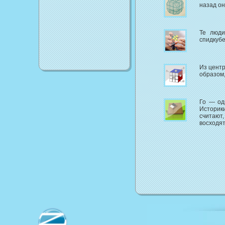
назад он
Те люди
спидкубе
Из центр
образом,
Го — од
Историки
считают
восходят