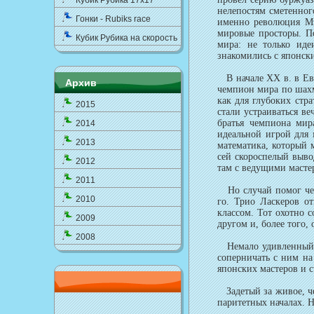
Кубик Рубика 17x17
нелепостям сметенног
Гонки - Rubiks race
именно революция Мэ
мировые просторы. По
Кубик Рубика на скорость
мира: не только иде
знакомились с японск
В начале XX в. в Евр
Архив
чемпион мира по шахм
как для глубоких стр
2015
стали устраиваться в
братья чемпиона мир
2014
идеальной игрой для 
2013
математика, который 
сей скороспелый вывод
2012
там с ведущими масте
2011
Но случай помог чемп
2010
го. Трио Ласкеров о
классом. Тот охотно с
2009
другом и, более того,
2008
Немало удивленный, Э
соперничать с ним на
японских мастеров и с
Задетый за живое, че
паритетных началах. Н